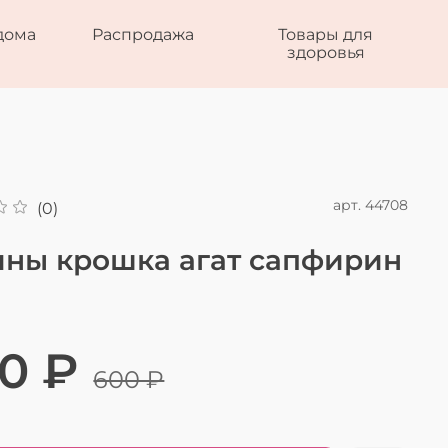
дома
Распродажа
Товары для
здоровья
арт.
44708
(0)
ины крошка агат сапфирин
0 ₽
600 ₽