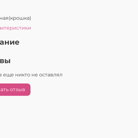
ная(крошка)
актеристики
ание
ывы
 еще никто не оставлял
ать отзыв