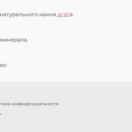
 натурального камня
агат
а.
минерала.
део
итика конфиденциальности
ь