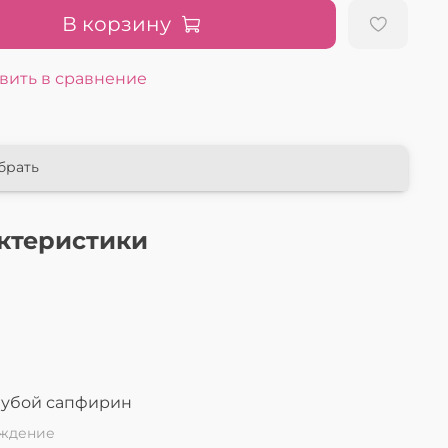
В корзину
вить в сравнение
брать
ктеристики
л
лубой сапфирин
ждение