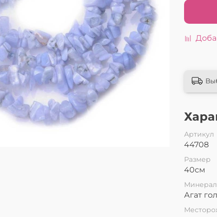
Доба
Вы
Хара
Артикул
44708
Размер
40см
Минера
Агат го
Месторо