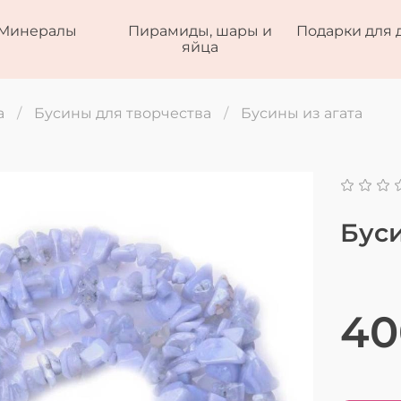
Минералы
Пирамиды, шары и
Подарки для 
яйца
а
Бусины для творчества
Бусины из агата
Бус
40