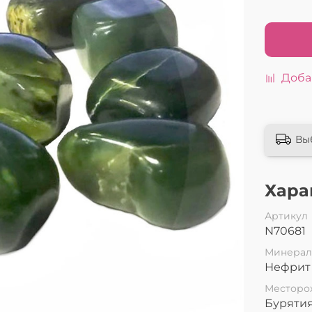
Доба
Вы
Хара
Артикул
N70681
Минера
Нефрит
Месторо
Буряти