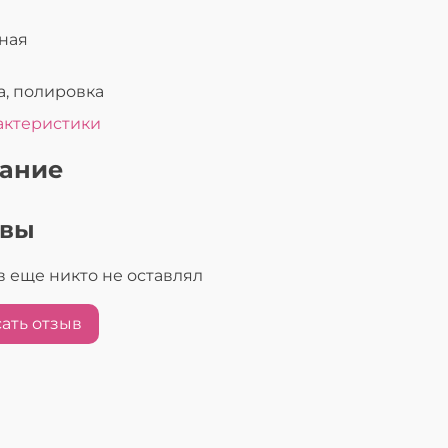
ная
а, полировка
актеристики
ание
ывы
 еще никто не оставлял
ать отзыв