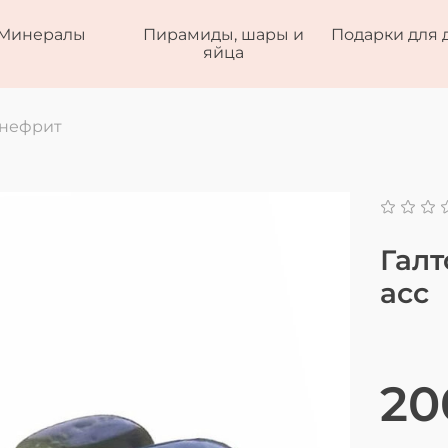
Минералы
Пирамиды, шары и
Подарки для 
яйца
 нефрит
Галт
асс
20