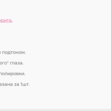
рита.
 подтоном.
го" глаза.
полировки.
зана за 1шт.