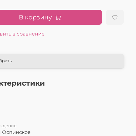
В корзину
вить в сравнение
брать
ктеристики
л
ждение
я Оспинское