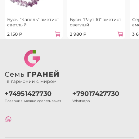
Бусы "Капель" аметист
Бусы "Раут 10" аметист
Се
светлый
светлый
ам
2 150 ₽
2 980 ₽
3 
+74951427730
+79017427730
Позвонив, можно сделать заказ
WhatsApp