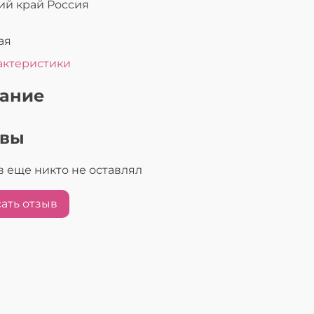
ий край Россия
ая
актеристики
ание
ывы
 еще никто не оставлял
ать отзыв