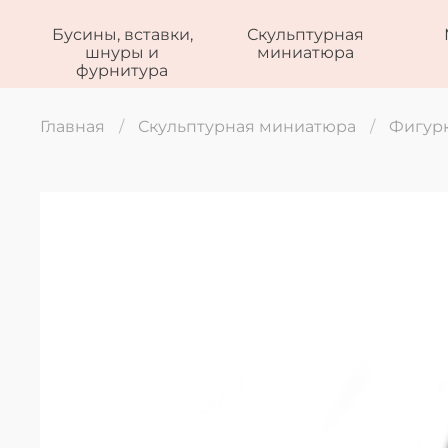
Бусины, вставки,
Скульптурная
шнуры и
миниатюра
фурнитура
Главная
Скульптурная миниатюра
Фигурк