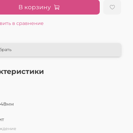
В корзину
вить в сравнение
брать
ктеристики
148мм
л
ит
ждение