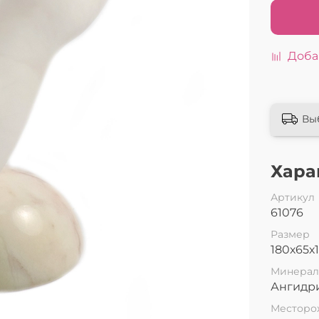
Доба
Вы
Хара
Артикул
61076
Размер
180х65х
Минера
Ангидр
Месторо